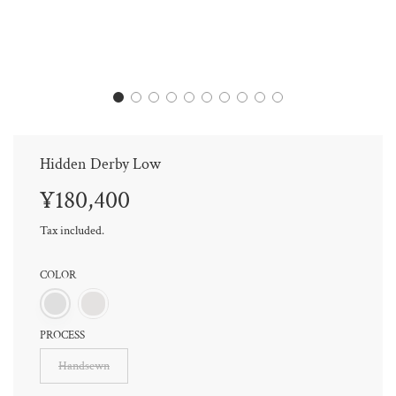
Hidden Derby Low
Sale
Regular
¥180,400
price
price
Tax included.
COLOR
PROCESS
Handsewn