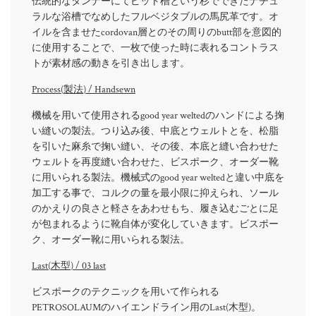
伝統的なタンナーにてピット槽という杉でできたナチュ
ラルな浴槽でなめしたフルベジタブルの馬尻革です。オ
イルを含ませたcordovan層とのその周りのbutt部を意図的
に使用することで、一枚で使った時に表れるコントラス
トが素材感の動きを引き出します。
Process(
製法
) / Handsewn
機械を用いて使用されるgood year weltedのハンドによる掬
い縫いの製法。つり込み後、中底とウェルトとを、松脂
を引いた麻糸で掬い縫い、その後、本底と縫い合わせた
ウェルトを再度縫い合わせた、ビスポーク、オーダー靴
に用いられる製法。機械式のgood year weltedと違い中底を
加工する事で、コルクの量を最小限に抑えられ、ソール
のかえりの良さと軽さをあわせもち、履き込むごとに足
が包まれるように靴自体が変化していきます。ビスポー
ク、オーダー靴に用いられる製法。
Last(
木型
) / 03 last
ビスポークのテクニックを用いて作られる
PETROSOLAUMのハイエンドライン用のLast(木型)。