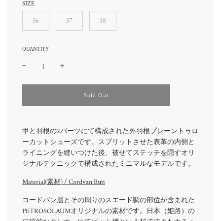
SIZE
36
37
38
QUANTITY
l
Sold Out
o
a
d
i
甲と羽根の2パーツにて構成された外羽根プレーントゥロ
n
ーカットシューズです。スプリットさせた表革の内側と
g
ライニングを縫いつけた後、被せてステッチを隠すオリ
.
.
ジナルテクニックで構成されたミニマルなモデルです。
.
Material(
素材
) /
Cordvan Butt
コードバン層とその周りのスエード調の部位が含まれた
PETROSOLAUMオリジナルの素材です。日本（姫路）の