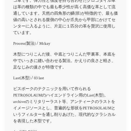
コ革です。弾力性と強度を持ち合わせたクロコダイル革
は革の種類の中でも最も希少性が高く高価な革として流
通しています。天然の四角形の鱗(班)が特徴的で、最も価
値の高いとされる腹側の中心が爪先から甲部にかけてセ
ンターに入るように、片足に１匹分の革を贅沢に使用し
ています。
Process(
製法
) / Mckay
木型につりこんだ後、中底とつりこんだ甲裏革、本底を
中でいっきに縫い合わせる製法。かえりの良さと軽さ、
足なじみの速さが特徴です。
Last(
木型
) / 03 last
ビスポークのテクニックを用いて作られる
PETROSOLAUMのハイエンドライン用のLast(木型)。
archiveのミリタリーラスト等、アンティークのラストを
イメージソースとし、普遍的な形状をPETROSOLAUMと
いうフィルターを通し削りあげた、現代的なクラシカル
を表現した木型です。