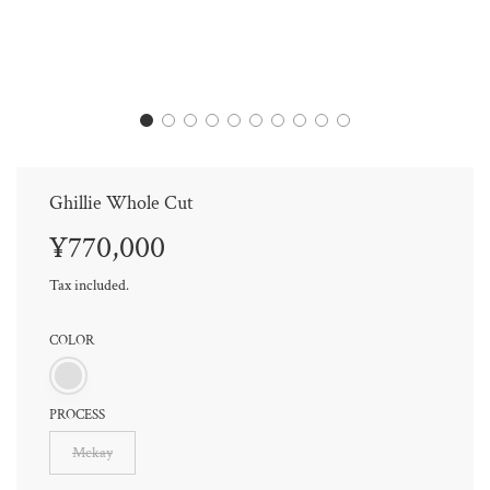
Ghillie Whole Cut
Sale
Regular
¥770,000
price
price
Tax included.
COLOR
PROCESS
Mckay