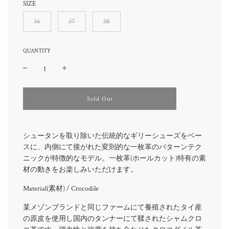
SIZE
36
37
38
QUANTITY
l
Sold Out
o
a
d
i
シュータンを取り除いた伝統的なギリーシューズをベー
n
スに、内側にて接がれた変則的な一枚革のパターンテク
g
ニックが特徴的なモデル。一枚革(ホールカット)特有の素
.
.
材の動きをお楽しみいただけます。
.
Material(
素材
) /
Crocodile
某メゾンブランドと同じファームにて養殖されたタイ産
の原皮を使用し国内のタンナーにて鞣されたシャムクロ