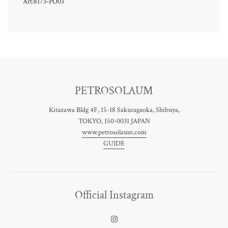
Art:8173-PO03
PETROSOLAUM
Kitazawa Bldg 4F, 15-18 Sakuragaoka, Shibuya,
TOKYO, 150-0031 JAPAN
www.petrosolaum.com
GUIDE
Official Instagram